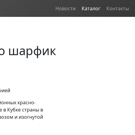
Новости
Каталог
Контакты
ро шарфик
фией
онных красно-
е в Кубке страны в
возом и изогнутой