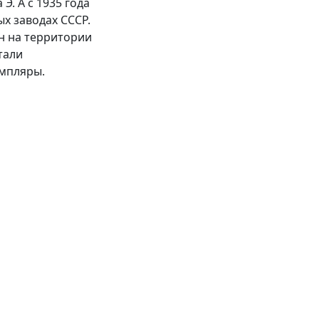
Э. А с 1935 года
х заводах СССР.
н на территории
тали
емпляры.