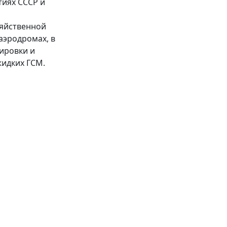
тиях СССР и
зяйственной
аэродромах, в
ировки и
жидких ГСМ.